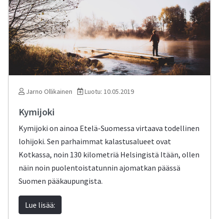
Jarno Ollikainen
Luotu: 10.05.2019
Kymijoki
Kymijoki on ainoa Etelä-Suomessa virtaava todellinen
lohijoki. Sen parhaimmat kalastusalueet ovat
Kotkassa, noin 130 kilometriä Helsingistä Itään, ollen
näin noin puolentoistatunnin ajomatkan päässä
Suomen pääkaupungista.
Lue lisää: