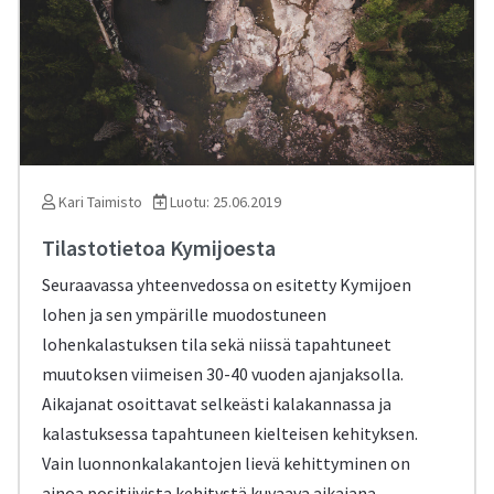
Kari Taimisto
Luotu: 25.06.2019
Tilastotietoa Kymijoesta
Seuraavassa yhteenvedossa on esitetty Kymijoen
lohen ja sen ympärille muodostuneen
lohenkalastuksen tila sekä niissä tapahtuneet
muutoksen viimeisen 30-40 vuoden ajanjaksolla.
Aikajanat osoittavat selkeästi kalakannassa ja
kalastuksessa tapahtuneen kielteisen kehityksen.
Vain luonnonkalakantojen lievä kehittyminen on
ainoa positiivista kehitystä kuvaava aikajana.