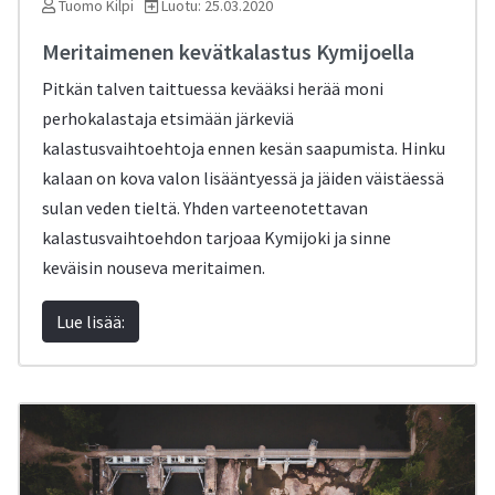
Tuomo Kilpi
Luotu: 25.03.2020
Meritaimenen kevätkalastus Kymijoella
Pitkän talven taittuessa kevääksi herää moni
perhokalastaja etsimään järkeviä
kalastusvaihtoehtoja ennen kesän saapumista. Hinku
kalaan on kova valon lisääntyessä ja jäiden väistäessä
sulan veden tieltä. Yhden varteenotettavan
kalastusvaihtoehdon tarjoaa Kymijoki ja sinne
keväisin nouseva meritaimen.
Lue lisää: