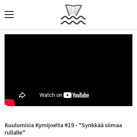
Kuulumisia Kymijoelta #19 - "Synkkää siimaa
rullalle"